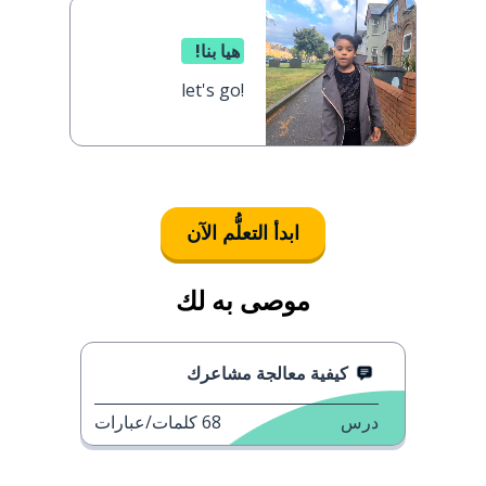
هيا بنا!
let's go!
ابدأ التعلُّم الآن
موصى به لك
كيفية معالجة مشاعرك
درس
68
كلمات/عبارات