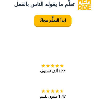
تعلَّم ما يقوله الناس بالفعل
ابدأ التعلُّم مجانًا
التنزيل على
متجر
177 ألف تصنيف
احصل عليه من
Play
1.47 مليون تقييم