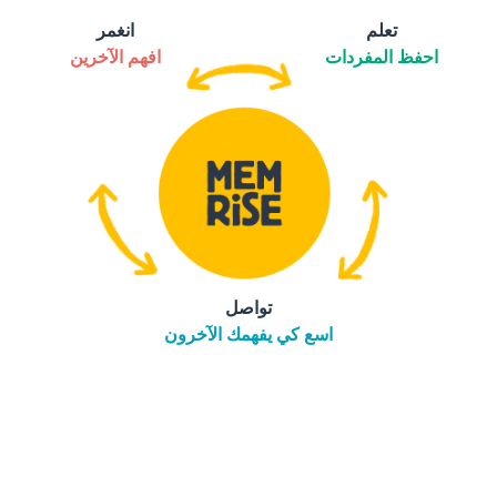
تعلم
انغمر
احفظ المفردات
افهم الآخرين
تواصل
اسع كي يفهمك الآخرون
التنزيل على
متجر