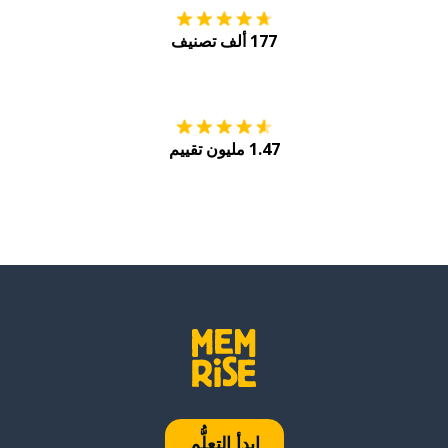
177 ألف تصنيف
احصل عليه من
Play
1.47 مليون تقييم
ابدأ التعلُّم