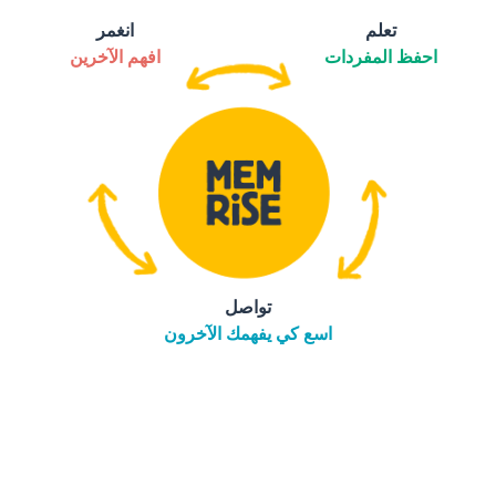
تعلم
انغمر
احفظ المفردات
افهم الآخرين
تواصل
اسع كي يفهمك الآخرون
التنزيل على
متجر