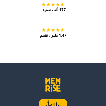
177 ألف تصنيف
احصل عليه من
Play
1.47 مليون تقييم
ابدأ التعلُّم