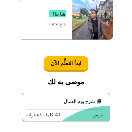
هيا بنا!
let's go!
ابدأ التعلُّم الآن
موصى به لك
شرح يوم العمال
درس
40
كلمات/عبارات