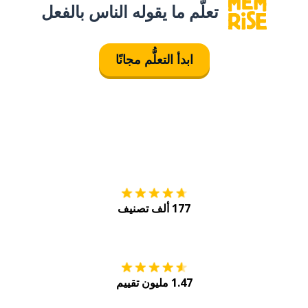
تعلَّم ما يقوله الناس بالفعل
ابدأ التعلُّم مجانًا
التنزيل على
متجر
177 ألف تصنيف
احصل عليه من
Play
1.47 مليون تقييم