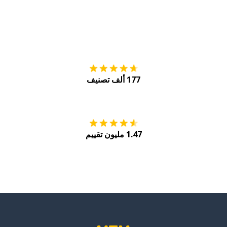
التنزيل على
متجر
177 ألف تصنيف
احصل عليه من
Play
1.47 مليون تقييم