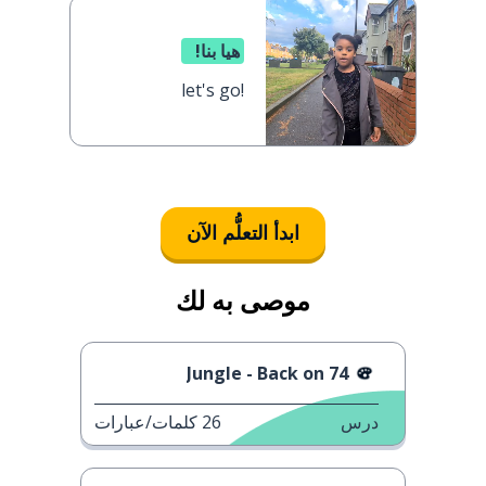
هيا بنا!
let's go!
ابدأ التعلُّم الآن
موصى به لك
Jungle - Back on 74
درس
26
كلمات/عبارات