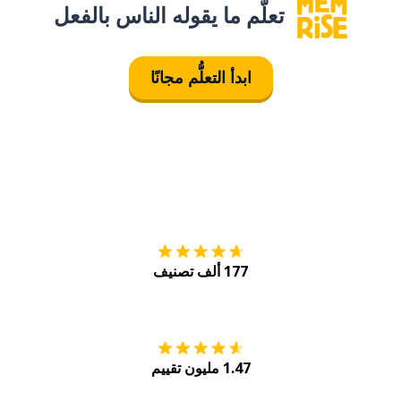
تعلَّم ما يقوله الناس بالفعل
ابدأ التعلُّم مجانًا
التنزيل على
متجر
177 ألف تصنيف
احصل عليه من
Play
1.47 مليون تقييم