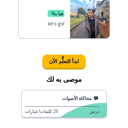
هيا بنا!
let's go!
ابدأ التعلُّم الآن
موصى به لك
محاكاة الأصوات
درس
25
كلمات/عبارات