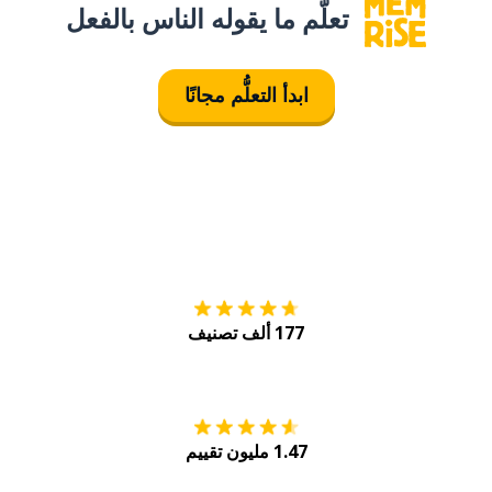
تعلَّم ما يقوله الناس بالفعل
ابدأ التعلُّم مجانًا
التنزيل على
متجر
177 ألف تصنيف
احصل عليه من
Play
1.47 مليون تقييم