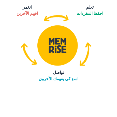
تعلم
انغمر
احفظ المفردات
افهم الآخرين
تواصل
اسع كي يفهمك الآخرون
التنزيل على
متجر