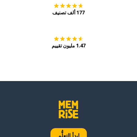
177 ألف تصنيف
احصل عليه من
Play
1.47 مليون تقييم
ابدأ التعلُّم