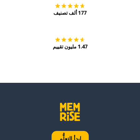
177 ألف تصنيف
احصل عليه من
Play
1.47 مليون تقييم
ابدأ التعلُّم