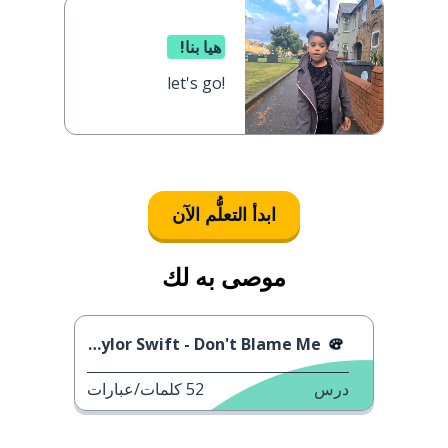
هيا بنا!
let's go!
ابدأ التعلُّم الآن
موصى به لك
Taylor Swift - Don't Blame Me
درس
52
كلمات/عبارات