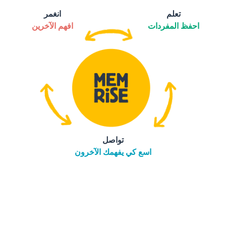
تعلم
انغمر
احفظ المفردات
افهم الآخرين
تواصل
اسع كي يفهمك الآخرون
التنزيل على
متجر