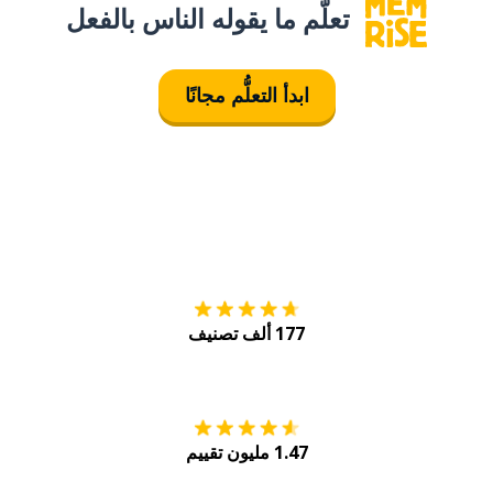
تعلَّم ما يقوله الناس بالفعل
ابدأ التعلُّم مجانًا
التنزيل على
متجر
177 ألف تصنيف
احصل عليه من
Play
1.47 مليون تقييم