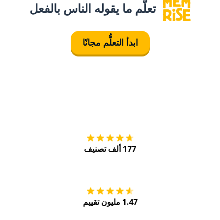
تعلَّم ما يقوله الناس بالفعل
ابدأ التعلُّم مجانًا
التنزيل على
متجر
177 ألف تصنيف
احصل عليه من
Play
1.47 مليون تقييم