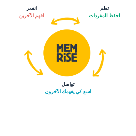
تعلم
انغمر
احفظ المفردات
افهم الآخرين
تواصل
اسع كي يفهمك الآخرون
التنزيل على
متجر