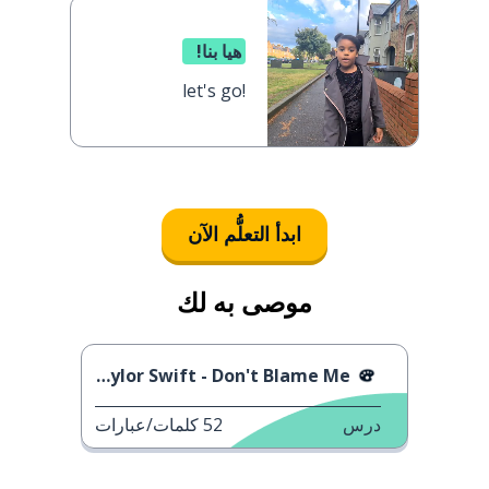
هيا بنا!
let's go!
ابدأ التعلُّم الآن
موصى به لك
Taylor Swift - Don't Blame Me
درس
52
كلمات/عبارات