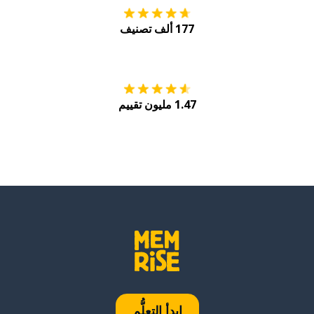
177 ألف تصنيف
احصل عليه من
Play
1.47 مليون تقييم
ابدأ التعلُّم