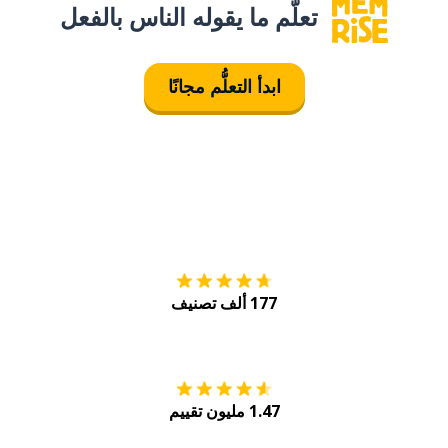
تعلَّم ما يقوله الناس بالفعل
ابدأ التعلُّم مجانًا
التنزيل على
متجر
177 ألف تصنيف
احصل عليه من
Play
1.47 مليون تقييم