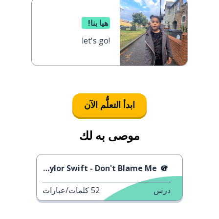
هيا بنا!
let's go!
ابدأ التعلُّم الآن
موصى به لك
Taylor Swift - Don't Blame Me
درس
52
كلمات/عبارات