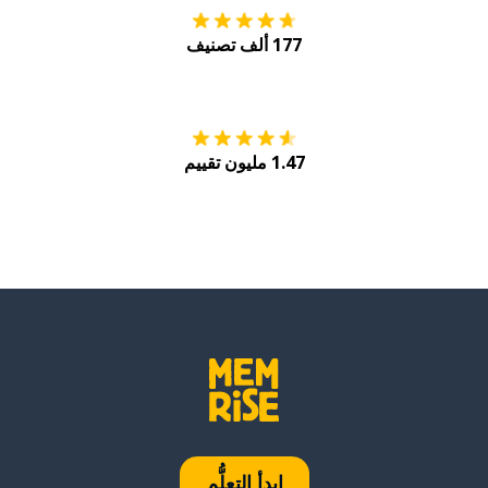
177 ألف تصنيف
احصل عليه من
Play
1.47 مليون تقييم
ابدأ التعلُّم