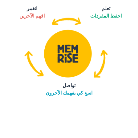
تعلم
انغمر
احفظ المفردات
افهم الآخرين
تواصل
اسع كي يفهمك الآخرون
التنزيل على
متجر