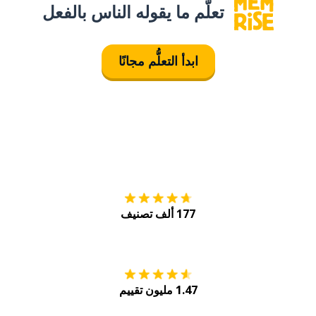
تعلَّم ما يقوله الناس بالفعل
ابدأ التعلُّم مجانًا
التنزيل على
متجر
177 ألف تصنيف
احصل عليه من
Play
1.47 مليون تقييم