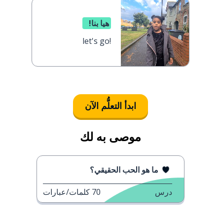
هيا بنا!
let's go!
ابدأ التعلُّم الآن
موصى به لك
ما هو الحب الحقيقي؟
درس
70
كلمات/عبارات