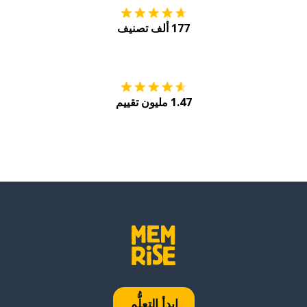
177 ألف تصنيف
احصل عليه من
Play
1.47 مليون تقييم
ابدأ التعلُّم