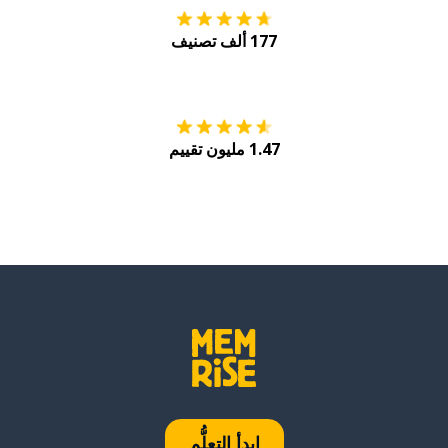
177 ألف تصنيف
احصل عليه من
Play
1.47 مليون تقييم
ابدأ التعلُّم