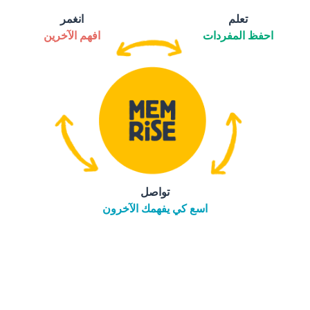
تعلم
انغمر
احفظ المفردات
افهم الآخرين
تواصل
اسع كي يفهمك الآخرون
التنزيل على
متجر