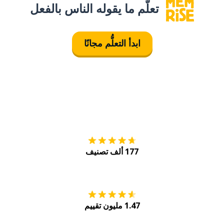
تعلَّم ما يقوله الناس بالفعل
ابدأ التعلُّم مجانًا
التنزيل على
متجر
177 ألف تصنيف
احصل عليه من
Play
1.47 مليون تقييم