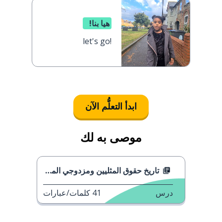
هيا بنا!
let's go!
ابدأ التعلُّم الآن
موصى به لك
تاريخ حقوق المثليين ومزدوجي الميل الجنسي في الأمم
درس
41
كلمات/عبارات