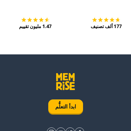
التنزيل على
متجر التطبيقات App Store
احصل
177 ألف تصنيف
1.47 مليون تقييم
ابدأ التعلُّم