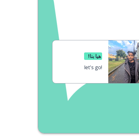
هيا بنا!
let's go!