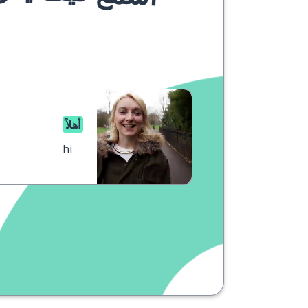
أهلاً
hi