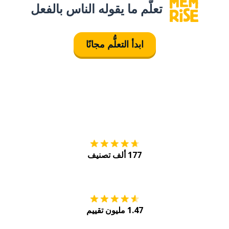
تعلَّم ما يقوله الناس بالفعل
ابدأ التعلُّم مجانًا
التنزيل على
متجر
177 ألف تصنيف
احصل عليه من
Play
1.47 مليون تقييم