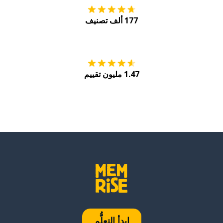
177 ألف تصنيف
احصل عليه من
Play
1.47 مليون تقييم
ابدأ التعلُّم