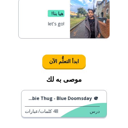
هيا بنا!
let's go!
ابدأ التعلُّم الآن
موصى به لك
Bambie Thug - Blue Doomsday
درس
48
كلمات/عبارات