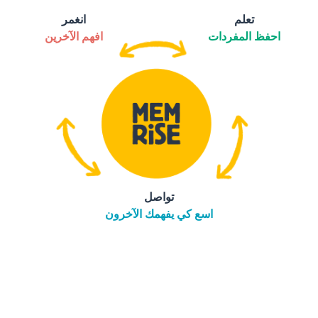
تعلم
انغمر
احفظ المفردات
افهم الآخرين
تواصل
اسع كي يفهمك الآخرون
التنزيل على
متجر