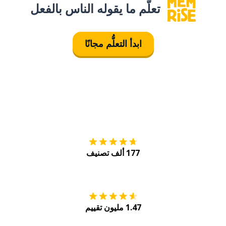
تعلَّم ما يقوله الناس بالفعل
ابدأ التعلُّم مجانًا
التنزيل على
متجر
177 ألف تصنيف
احصل عليه من
Play
1.47 مليون تقييم