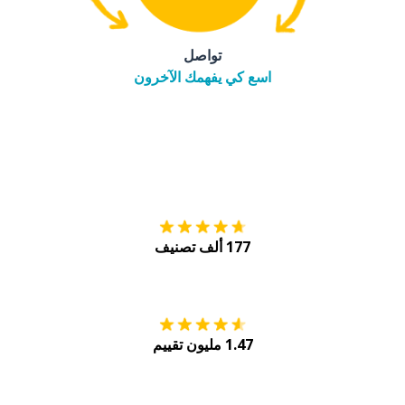
تواصل
اسع كي يفهمك الآخرون
التنزيل على
متجر
177 ألف تصنيف
احصل عليه من
Play
1.47 مليون تقييم