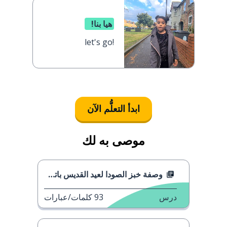
هيا بنا!
let's go!
ابدأ التعلُّم الآن
موصى به لك
وصفة خبز الصودا لعيد القديس باتريك
درس
93
كلمات/عبارات