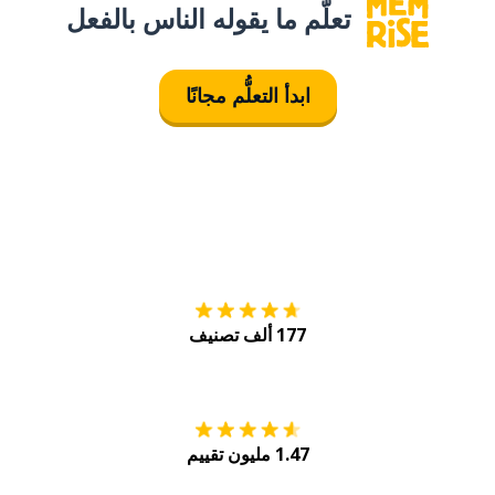
تعلَّم ما يقوله الناس بالفعل
ابدأ التعلُّم مجانًا
التنزيل على
متجر
177 ألف تصنيف
احصل عليه من
Play
1.47 مليون تقييم