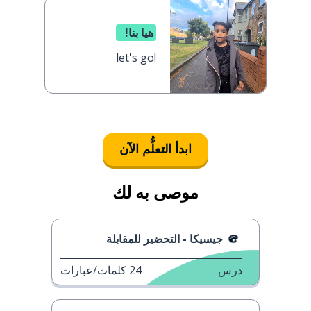
هيا بنا!
let's go!
ابدأ التعلُّم الآن
موصى به لك
جيسيكا - التحضير للمقابلة
درس
24
كلمات/عبارات