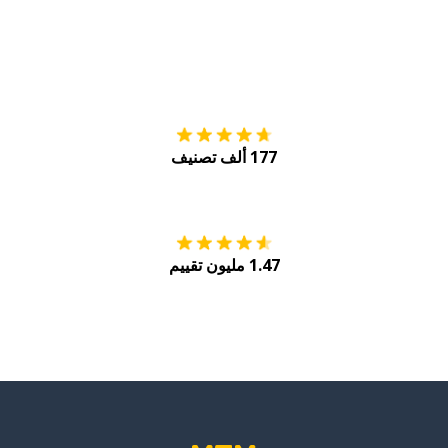
التنزيل على
متجر
177 ألف تصنيف
احصل عليه من
Play
1.47 مليون تقييم