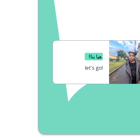
هيا بنا!
let's go!