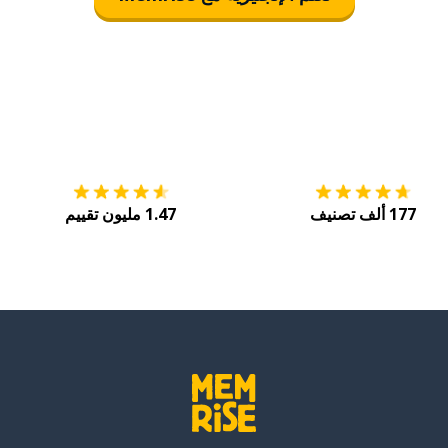
التنزيل على
متجر التطبيقات App Store
احصل
177 ألف تصنيف
1.47 مليون تقييم