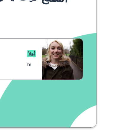
أهلاً
hi