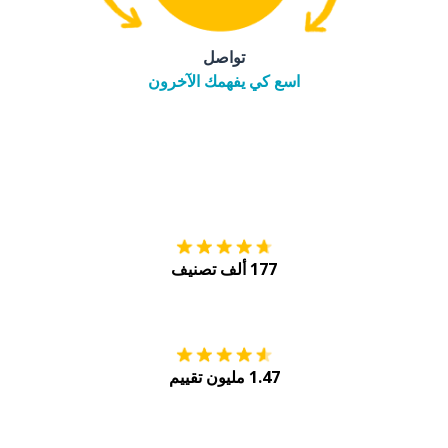
تواصل
اسع كي يفهمك الآخرون
التنزيل على
متجر
177 ألف تصنيف
احصل عليه من
Play
1.47 مليون تقييم