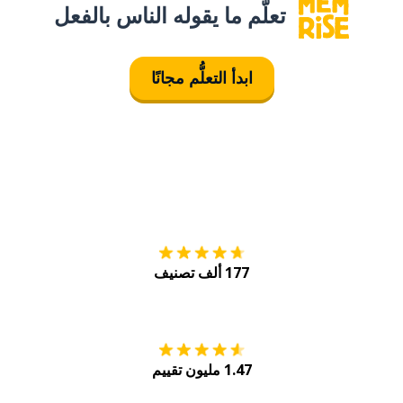
تعلَّم ما يقوله الناس بالفعل
ابدأ التعلُّم مجانًا
التنزيل على
متجر
177 ألف تصنيف
احصل عليه من
Play
1.47 مليون تقييم