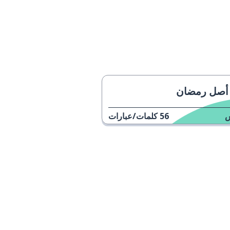
أصل رمضان
56
كلمات/عبارات