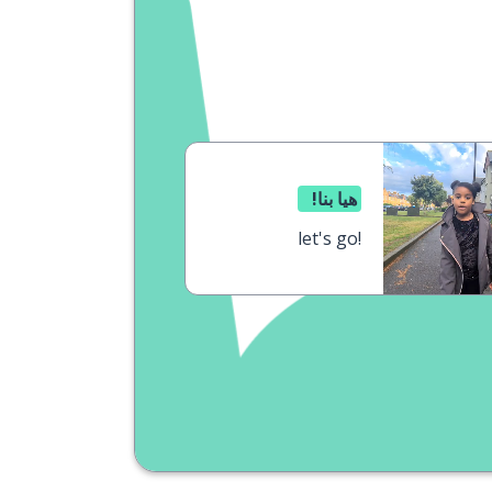
هيا بنا!
let's go!