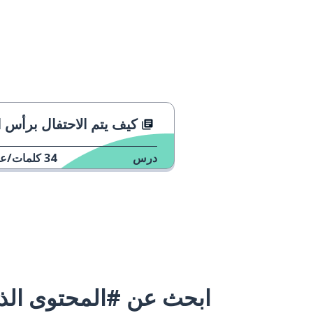
كيف يتم الاحتفال برأس السنة الصينية
درس
34
كلمات/عب
ابحث عن #المحتوى الذي