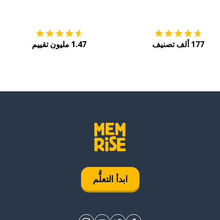
التنزيل على
متجر التطبيقات App Store
احصل
177 ألف تصنيف
1.47 مليون تقييم
ابدأ التعلُّم