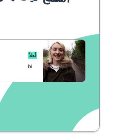
أهلاً
hi