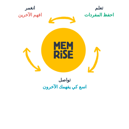
تعلم
انغمر
احفظ المفردات
افهم الآخرين
تواصل
اسع كي يفهمك الآخرون
التنزيل على
متجر