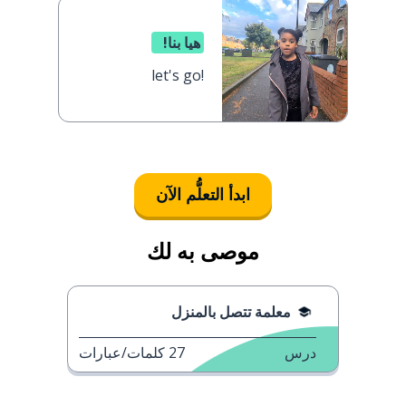
هيا بنا!
let's go!
ابدأ التعلُّم الآن
موصى به لك
معلمة تتصل بالمنزل
درس
27
كلمات/عبارات