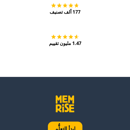
177 ألف تصنيف
احصل عليه من
Play
1.47 مليون تقييم
ابدأ التعلُّم