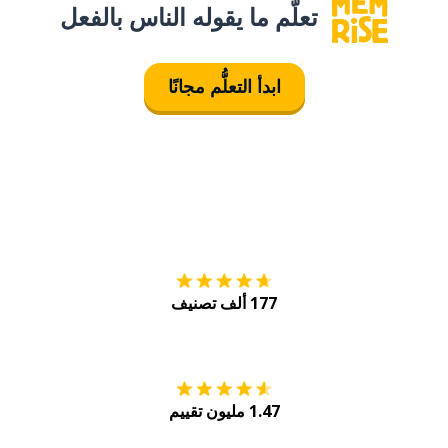
تعلَّم ما يقوله الناس بالفعل
ابدأ التعلُّم مجانًا
التنزيل على
متجر
177 ألف تصنيف
احصل عليه من
Play
1.47 مليون تقييم