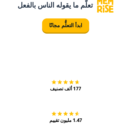
تعلَّم ما يقوله الناس بالفعل
ابدأ التعلُّم مجانًا
التنزيل على
متجر
177 ألف تصنيف
احصل عليه من
Play
1.47 مليون تقييم