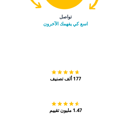
تواصل
اسع كي يفهمك الآخرون
التنزيل على
متجر
177 ألف تصنيف
احصل عليه من
Play
1.47 مليون تقييم