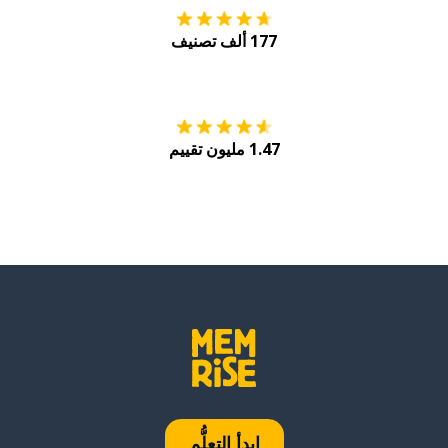
177 ألف تصنيف
احصل عليه من
Play
1.47 مليون تقييم
ابدأ التعلُّم