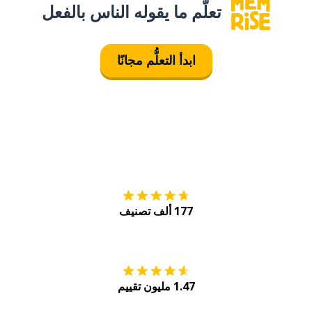
تعلَّم ما يقوله الناس بالفعل
ابدأ التعلُّم مجانًا
التنزيل على
متجر
177 ألف تصنيف
احصل عليه من
Play
1.47 مليون تقييم