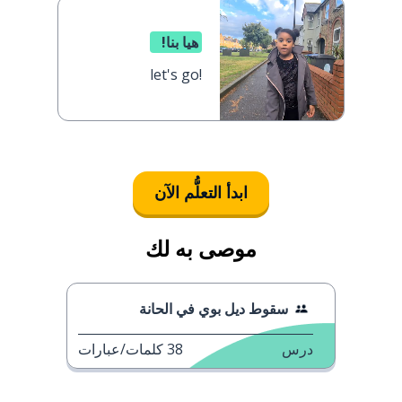
هيا بنا!
let's go!
ابدأ التعلُّم الآن
موصى به لك
سقوط ديل بوي في الحانة
درس
38
كلمات/عبارات