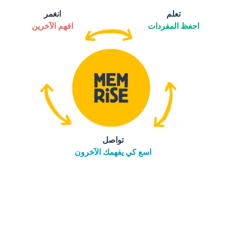
تعلم
انغمر
احفظ المفردات
افهم الآخرين
تواصل
اسع كي يفهمك الآخرون
التنزيل على
متجر