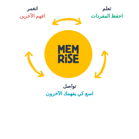
تعلم
انغمر
احفظ المفردات
افهم الآخرين
تواصل
اسع كي يفهمك الآخرون
التنزيل على
متجر