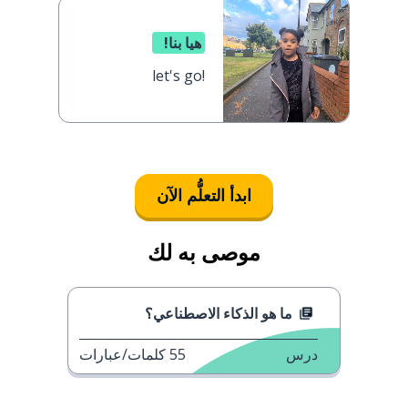
هيا بنا!
let's go!
ابدأ التعلُّم الآن
موصى به لك
ما هو الذكاء الاصطناعي؟
درس
55
كلمات/عبارات