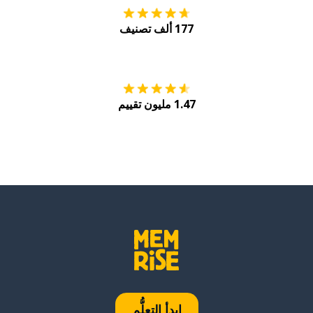
177 ألف تصنيف
احصل عليه من
Play
1.47 مليون تقييم
ابدأ التعلُّم