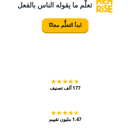
تعلَّم ما يقوله الناس بالفعل
ابدأ التعلُّم مجانًا
التنزيل على
متجر
177 ألف تصنيف
احصل عليه من
Play
1.47 مليون تقييم