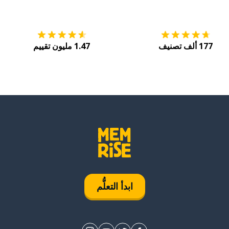
التنزيل على
متجر التطبيقات App Store
احصل
177 ألف تصنيف
1.47 مليون تقييم
ابدأ التعلُّم