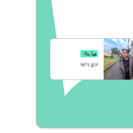
هيا بنا!
let's go!