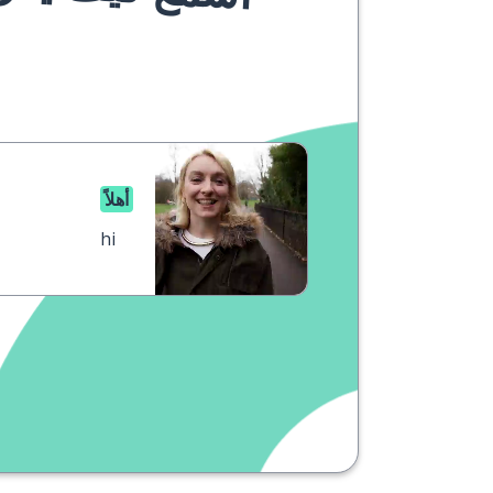
أهلاً
hi