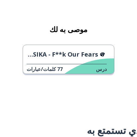
موصى به لك
JESSIKA - F**k Our Fears
درس
77
كلمات/عبارات
 تستمتع به