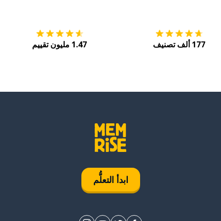
التنزيل على
متجر التطبيقات App Store
احصل
177 ألف تصنيف
1.47 مليون تقييم
ابدأ التعلُّم