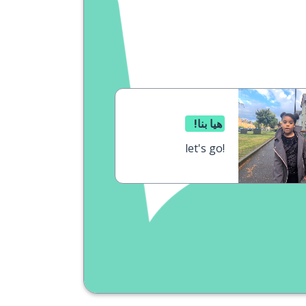
هيا بنا!
let's go!