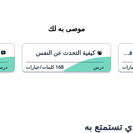
موصى به لك
لج
كيفية التحدث عن النفس
ارات
درس
168
كلمات/عبارات
درس
 تستمتع به