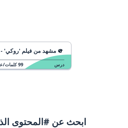
مشهد من فيلم 'روكي' - في صالة التز
درس
99
كلمات/عب
ابحث عن #المحتوى الذي