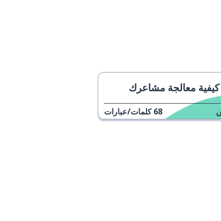
كيفية معالجة مشاعرك
68
كلمات/عبارات