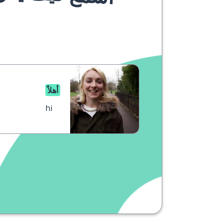
أهلاً
hi