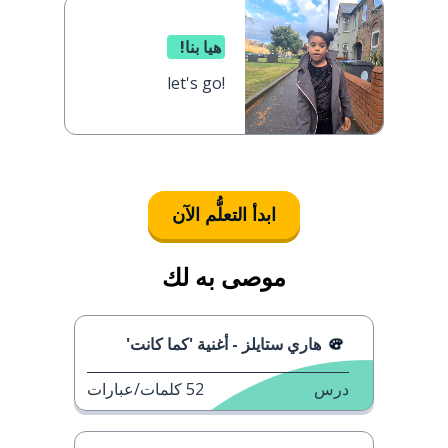
هيا بنا!
let's go!
ابدأ التعلُّم الآن
موصى به لك
هاري ستايلز - أغنية 'كما كانت'
درس
52
كلمات/عبارات