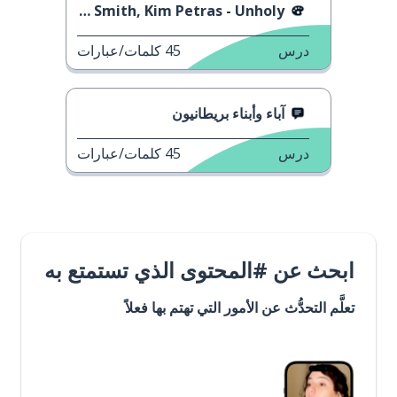
Sam Smith, Kim Petras - Unholy
درس
45
كلمات/عبارات
آباء وأبناء بريطانيون
درس
45
كلمات/عبارات
ابحث عن #المحتوى الذي تستمتع به
تعلَّم التحدُّث عن الأمور التي تهتم بها فعلاً