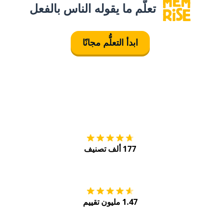
تعلَّم ما يقوله الناس بالفعل
ابدأ التعلُّم مجانًا
التنزيل على
متجر
177 ألف تصنيف
احصل عليه من
Play
1.47 مليون تقييم