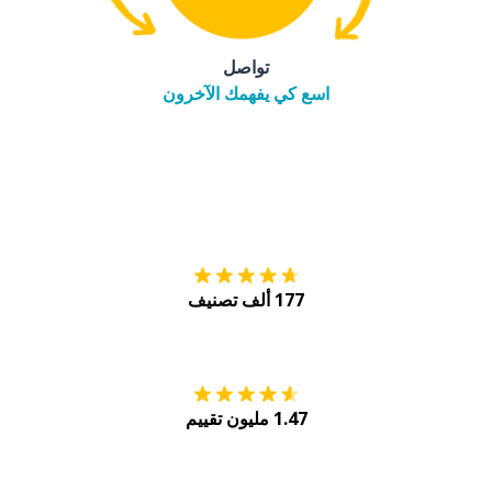
تواصل
اسع كي يفهمك الآخرون
التنزيل على
متجر
177 ألف تصنيف
احصل عليه من
Play
1.47 مليون تقييم