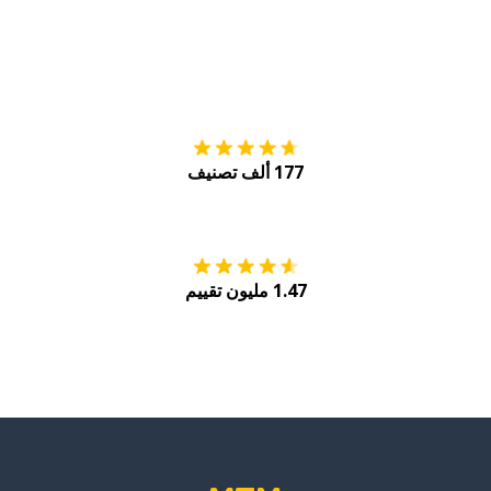
التنزيل على
متجر
177 ألف تصنيف
احصل عليه من
Play
1.47 مليون تقييم