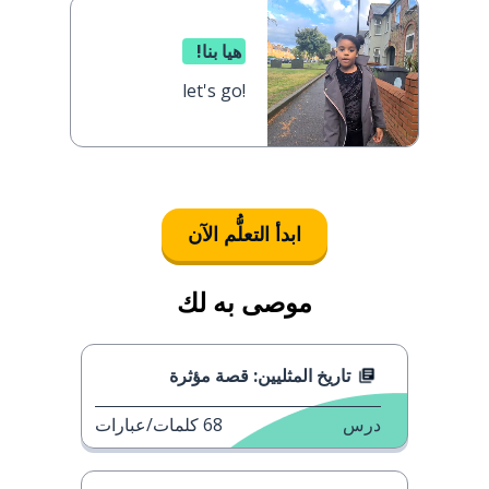
هيا بنا!
let's go!
ابدأ التعلُّم الآن
موصى به لك
تاريخ المثليين: قصة مؤثرة
درس
68
كلمات/عبارات