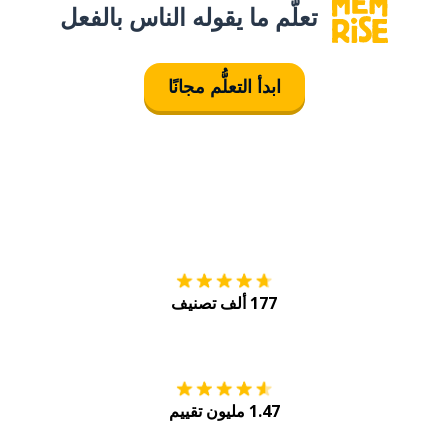
تعلَّم ما يقوله الناس بالفعل
ابدأ التعلُّم مجانًا
التنزيل على
متجر
177 ألف تصنيف
احصل عليه من
Play
1.47 مليون تقييم