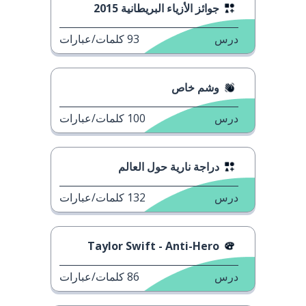
جوائز الأزياء البريطانية 2015
درس
93
كلمات/عبارات
وشم خاص
درس
100
كلمات/عبارات
دراجة نارية حول العالم
درس
132
كلمات/عبارات
Taylor Swift - Anti-Hero
درس
86
كلمات/عبارات