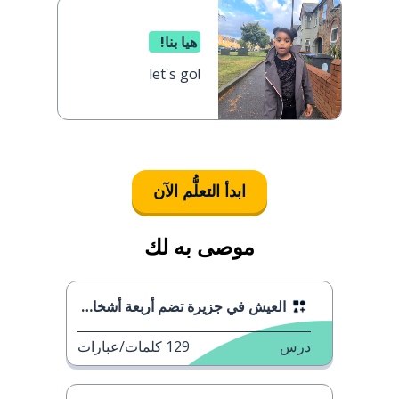
هيا بنا!
let's go!
ابدأ التعلُّم الآن
موصى به لك
العيش في جزيرة تضم أربعة أشخاص
درس
129
كلمات/عبارات