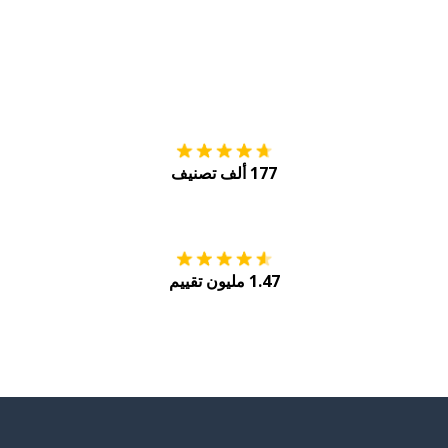
التنزيل على
متجر
177 ألف تصنيف
احصل عليه من
Play
1.47 مليون تقييم