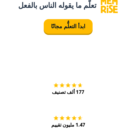
تعلَّم ما يقوله الناس بالفعل
ابدأ التعلُّم مجانًا
التنزيل على
متجر
177 ألف تصنيف
احصل عليه من
Play
1.47 مليون تقييم