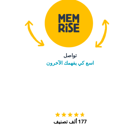
تواصل
اسع كي يفهمك الآخرون
التنزيل على
متجر
177 ألف تصنيف
احصل عليه من
Play