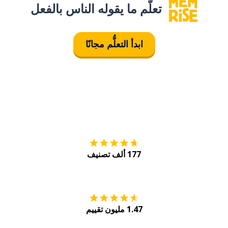
تعلَّم ما يقوله الناس بالفعل
ابدأ التعلُّم مجانًا
التنزيل على
متجر
177 ألف تصنيف
احصل عليه من
Play
1.47 مليون تقييم