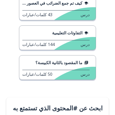
كيف تم جمع الضرائب في العصور الوسطى؟
درس
43
كلمات/عبارات
التفاوتات التعليمية
درس
144
كلمات/عبارات
ما المقصود بالثانية الكبيسة؟
درس
50
كلمات/عبارات
ابحث عن #المحتوى الذي تستمتع به