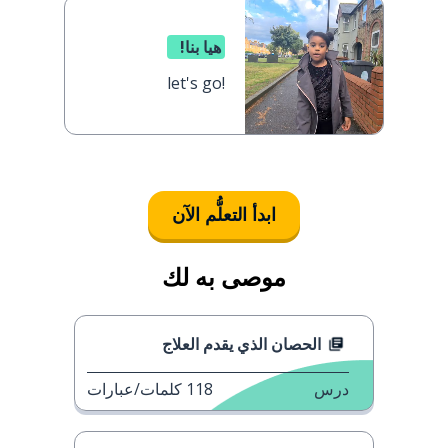
هيا بنا!
let's go!
ابدأ التعلُّم الآن
موصى به لك
الحصان الذي يقدم العلاج
درس
118
كلمات/عبارات