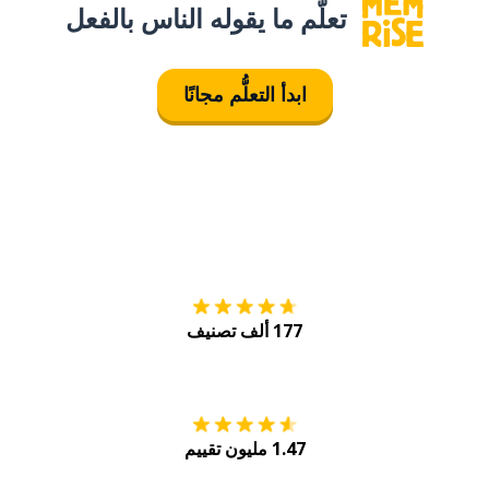
تعلَّم ما يقوله الناس بالفعل
ابدأ التعلُّم مجانًا
التنزيل على
متجر
177 ألف تصنيف
احصل عليه من
Play
1.47 مليون تقييم