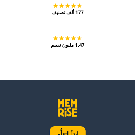
177 ألف تصنيف
احصل عليه من
Play
1.47 مليون تقييم
ابدأ التعلُّم