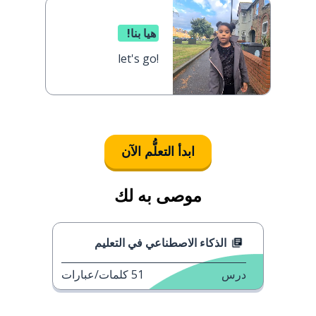
هيا بنا!
let's go!
ابدأ التعلُّم الآن
موصى به لك
الذكاء الاصطناعي في التعليم
درس
51
كلمات/عبارات