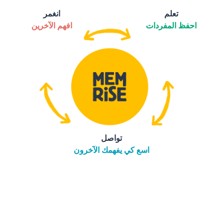
تعلم
انغمر
احفظ المفردات
افهم الآخرين
تواصل
اسع كي يفهمك الآخرون
التنزيل على
متجر