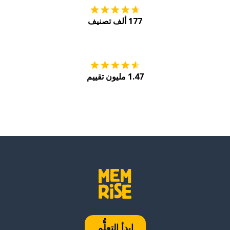
177 ألف تصنيف
احصل عليه من
Play
1.47 مليون تقييم
ابدأ التعلُّم