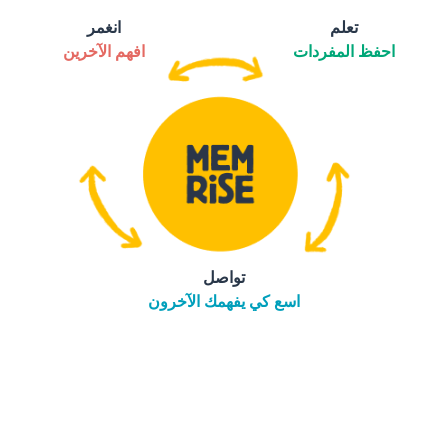
تعلم
انغمر
احفظ المفردات
افهم الآخرين
تواصل
اسع كي يفهمك الآخرون
التنزيل على
متجر