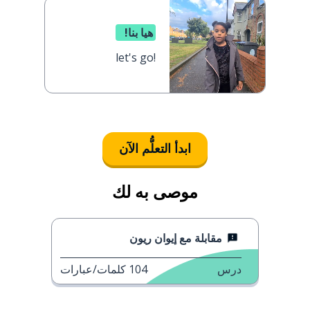
هيا بنا!
let's go!
ابدأ التعلُّم الآن
موصى به لك
مقابلة مع إيوان ريون
درس
104
كلمات/عبارات