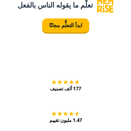
تعلَّم ما يقوله الناس بالفعل
ابدأ التعلُّم مجانًا
التنزيل على
متجر
177 ألف تصنيف
احصل عليه من
Play
1.47 مليون تقييم