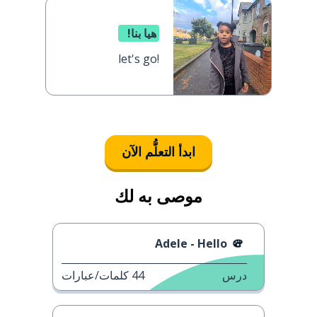
هيا بنا!
let's go!
ابدأ التعلُّم الآن
موصى به لك
Adele - Hello
درس
44
كلمات/عبارات