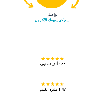
تواصل
اسع كي يفهمك الآخرون
التنزيل على
متجر
177 ألف تصنيف
احصل عليه من
Play
1.47 مليون تقييم