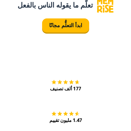
تعلَّم ما يقوله الناس بالفعل
ابدأ التعلُّم مجانًا
التنزيل على
متجر
177 ألف تصنيف
احصل عليه من
Play
1.47 مليون تقييم