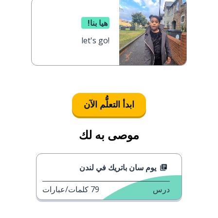
هيا بنا!
let's go!
ابدأ التعلُّم الآن
موصى به لك
يوم سان باتريك في لندن
درس
79
كلمات/عبارات