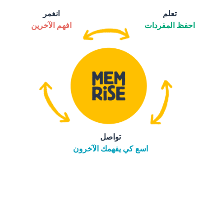
تعلم
انغمر
احفظ المفردات
افهم الآخرين
تواصل
اسع كي يفهمك الآخرون
التنزيل على
متجر