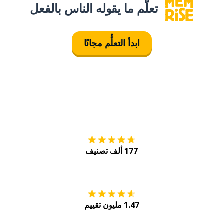
تعلَّم ما يقوله الناس بالفعل
ابدأ التعلُّم مجانًا
التنزيل على
متجر
177 ألف تصنيف
احصل عليه من
Play
1.47 مليون تقييم