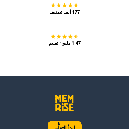
177 ألف تصنيف
احصل عليه من
Play
1.47 مليون تقييم
ابدأ التعلُّم