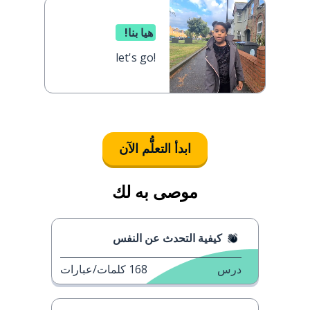
هيا بنا!
let's go!
ابدأ التعلُّم الآن
موصى به لك
كيفية التحدث عن النفس
درس
168
كلمات/عبارات