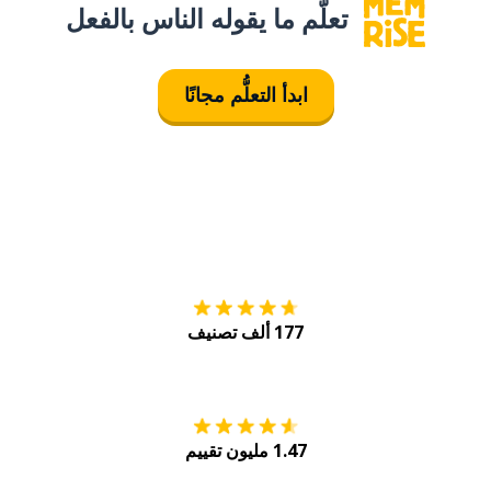
تعلَّم ما يقوله الناس بالفعل
ابدأ التعلُّم مجانًا
التنزيل على
متجر
177 ألف تصنيف
احصل عليه من
Play
1.47 مليون تقييم