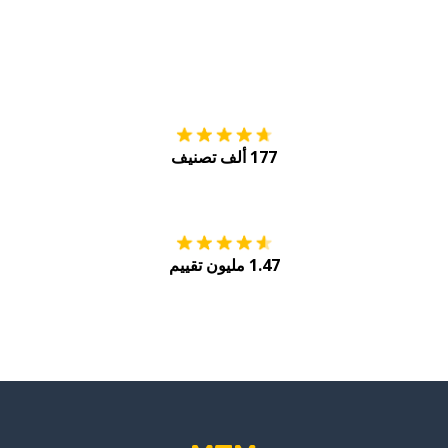
التنزيل على
متجر
177 ألف تصنيف
احصل عليه من
Play
1.47 مليون تقييم