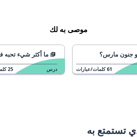
موصى به لك
و جنون مارس؟
ما أكثر شيء تحبه في 
61
كلمات/عبارات
درس
25
كلم
 تستمتع به