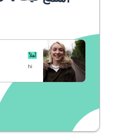
أهلاً
hi