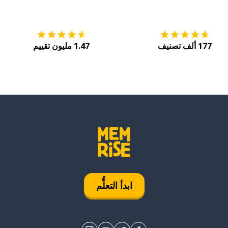
التنزيل على
متجر التطبيقات App Store
احصل
177 ألف تصنيف
1.47 مليون تقييم
ابدأ التعلُّم