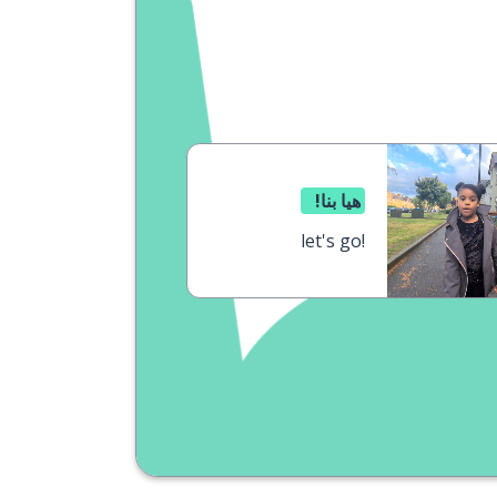
هيا بنا!
let's go!