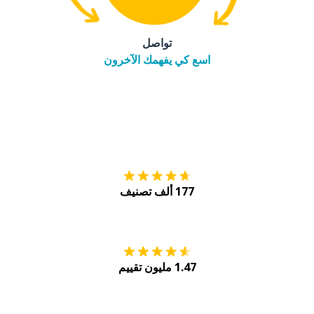
تواصل
اسع كي يفهمك الآخرون
التنزيل على
متجر
177 ألف تصنيف
احصل عليه من
Play
1.47 مليون تقييم