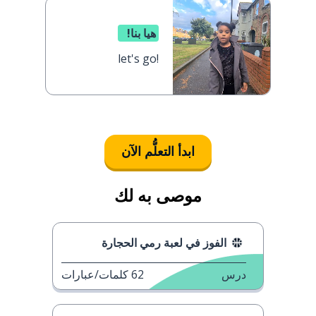
هيا بنا!
let's go!
ابدأ التعلُّم الآن
موصى به لك
الفوز في لعبة رمي الحجارة
درس
62
كلمات/عبارات