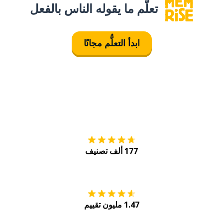
تعلَّم ما يقوله الناس بالفعل
ابدأ التعلُّم مجانًا
التنزيل على
متجر
177 ألف تصنيف
احصل عليه من
Play
1.47 مليون تقييم