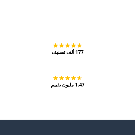
التنزيل على
متجر
177 ألف تصنيف
احصل عليه من
Play
1.47 مليون تقييم