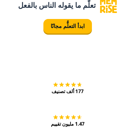
تعلَّم ما يقوله الناس بالفعل
ابدأ التعلُّم مجانًا
التنزيل على
متجر
177 ألف تصنيف
احصل عليه من
Play
1.47 مليون تقييم