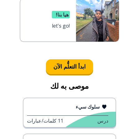
هيا بنا!
let's go!
ابدأ التعلُّم الآن
موصى به لك
سلوك سيء
درس
11
كلمات/عبارات