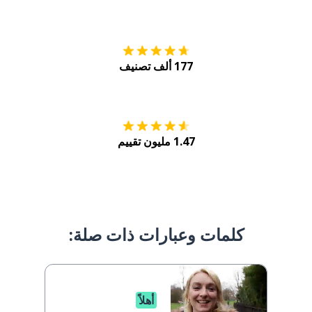
التنزيل على
متجر
177 ألف تصنيف
احصل عليه من
Play
1.47 مليون تقييم
كلمات وعبارات ذات صلة:
أهلاً