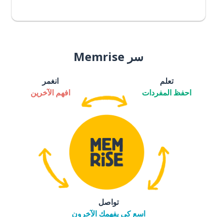
سر Memrise
تعلم
انغمر
احفظ المفردات
افهم الآخرين
تواصل
اسع كي يفهمك الآخرون