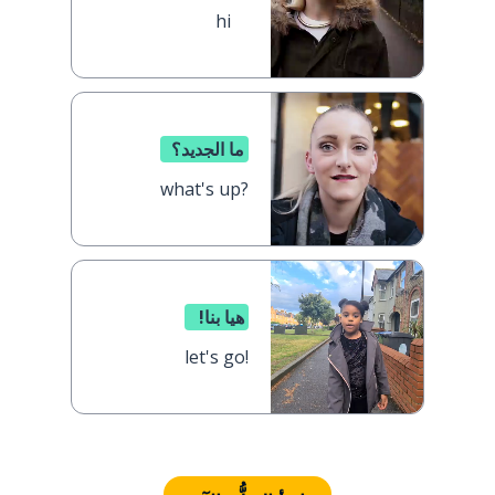
hi
ما الجديد؟
what's up?
هيا بنا!
let's go!