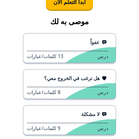
ابدأ التعلُّم الآن
موصى به لك
عفواً
درس
13
كلمات/عبارات
هل ترغب في الخروج معي؟
درس
8
كلمات/عبارات
لا مشكلة
درس
9
كلمات/عبارات