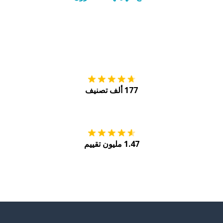
التنزيل على
متجر
177 ألف تصنيف
احصل عليه من
Play
1.47 مليون تقييم