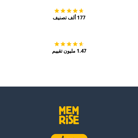
177 ألف تصنيف
احصل عليه من
Play
1.47 مليون تقييم