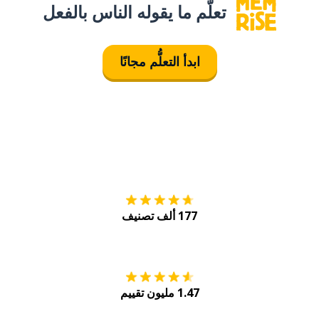
تعلَّم ما يقوله الناس بالفعل
ابدأ التعلُّم مجانًا
التنزيل على
متجر
177 ألف تصنيف
احصل عليه من
Play
1.47 مليون تقييم