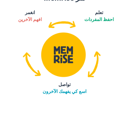
تعلم
انغمر
احفظ المفردات
افهم الآخرين
تواصل
اسع كي يفهمك الآخرون
التنزيل على
متجر