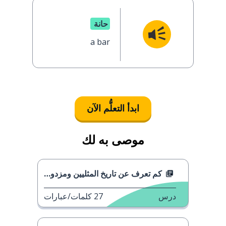
حانة
a bar
ابدأ التعلُّم الآن
موصى به لك
كم تعرف عن تاريخ المثليين ومزدوجي الميل الجنسي؟
درس
27
كلمات/عبارات