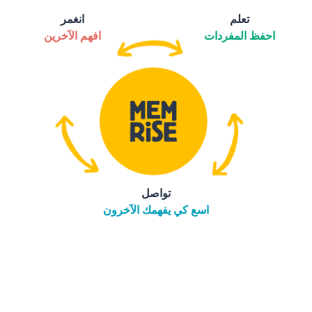
تعلم
انغمر
احفظ المفردات
افهم الآخرين
تواصل
اسع كي يفهمك الآخرون
التنزيل على
متجر