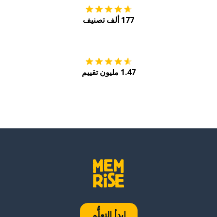
177 ألف تصنيف
احصل عليه من
Play
1.47 مليون تقييم
ابدأ التعلُّم