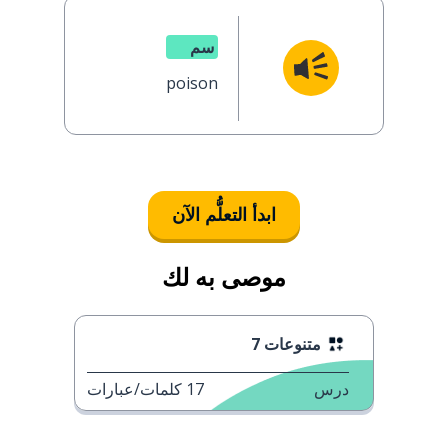
سم
poison
ابدأ التعلُّم الآن
موصى به لك
متنوعات 7
درس
17
كلمات/عبارات