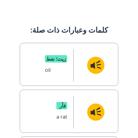
كلمات وعبارات ذات صلة:
زيت؛ نفط
oil
فأر
a rat