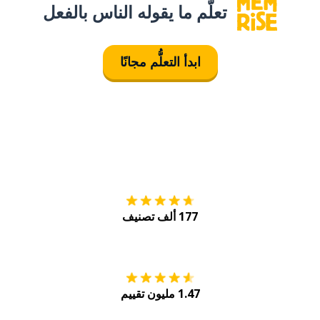
تعلَّم ما يقوله الناس بالفعل
ابدأ التعلُّم مجانًا
التنزيل على
متجر
177 ألف تصنيف
احصل عليه من
Play
1.47 مليون تقييم