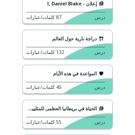
إعلان - I, Daniel Blake
درس
87
كلمات/عبارات
دراجة نارية حول العالم
درس
132
كلمات/عبارات
المواعدة في هذه الأيام
درس
45
كلمات/عبارات
الحياة في بريطانيا العظمى للمثليين في الستينيات
درس
55
كلمات/عبارات