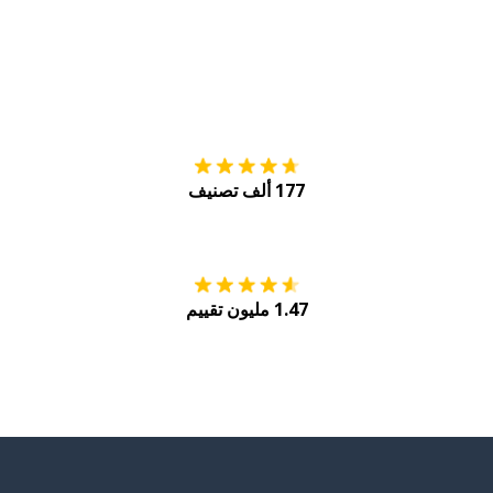
التنزيل على
متجر
177 ألف تصنيف
احصل عليه من
Play
1.47 مليون تقييم