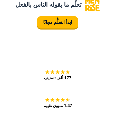
تعلَّم ما يقوله الناس بالفعل
ابدأ التعلُّم مجانًا
التنزيل على
متجر
177 ألف تصنيف
احصل عليه من
Play
1.47 مليون تقييم