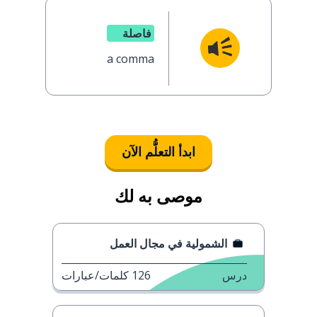
فاصلة
a comma
ابدأ التعلُّم الآن
موصى به لك
الشمولية في مجال العمل
درس
126
كلمات/عبارات