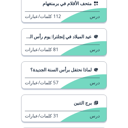
متحف الأقلام في برمنغهام
درس
112
كلمات/عبارات
عيد الميلاد في إنجلترا: يوم رأس السنة
درس
81
كلمات/عبارات
لماذا نحتفل برأس السنة الجديدة؟
درس
57
كلمات/عبارات
برج التنين
درس
31
كلمات/عبارات