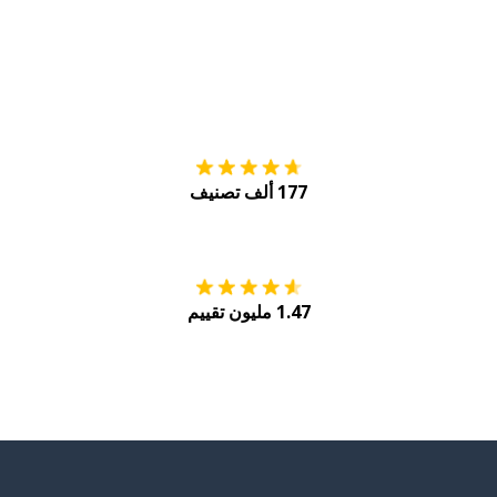
التنزيل على
متجر
177 ألف تصنيف
احصل عليه من
Play
1.47 مليون تقييم