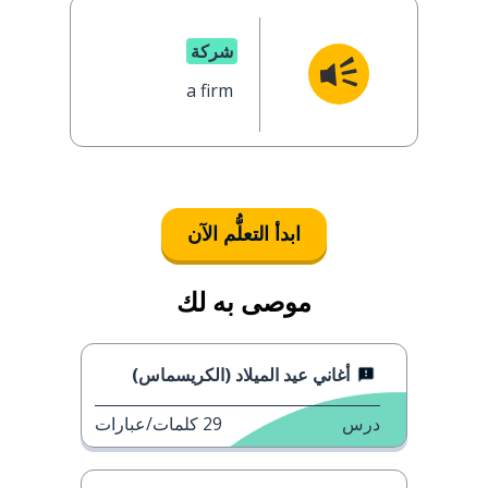
شركة
a firm
ابدأ التعلُّم الآن
موصى به لك
أغاني عيد الميلاد (الكريسماس)
درس
29
كلمات/عبارات