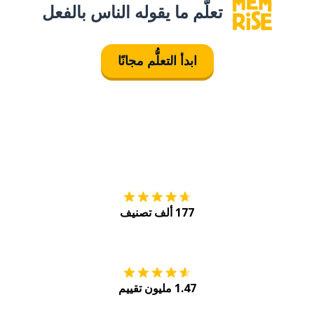
تعلَّم ما يقوله الناس بالفعل
ابدأ التعلُّم مجانًا
التنزيل على
متجر
177 ألف تصنيف
احصل عليه من
Play
1.47 مليون تقييم