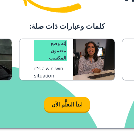
كلمات وعبارات ذات صلة:
إنه وضع
مضمون
المكسب
it's a win-win
situation
ابدأ التعلُّم الآن