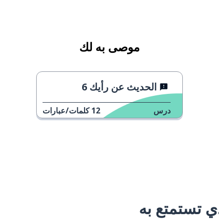
موصى به لك
الحديث عن رأيك 6
درس
12
كلمات/عبارات
 تستمتع به