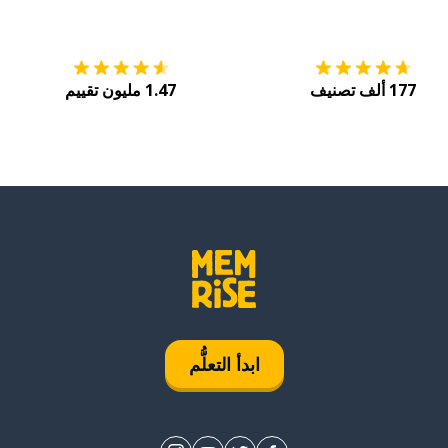
التنزيل على
متجر التطبيقات App Store
احصل
177 ألف تصنيف
1.47 مليون تقييم
ابدأ التعلُّم