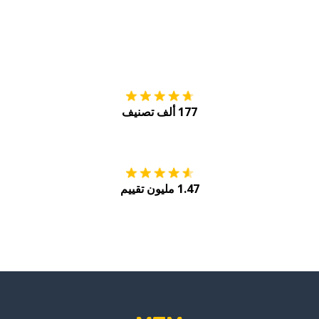
التنزيل على
متجر
177 ألف تصنيف
احصل عليه من
Play
1.47 مليون تقييم