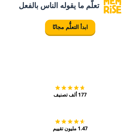
تعلَّم ما يقوله الناس بالفعل
ابدأ التعلُّم مجانًا
التنزيل على
متجر
177 ألف تصنيف
احصل عليه من
Play
1.47 مليون تقييم