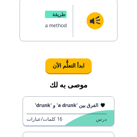
طريقة
a method
ابدأ التعلُّم الآن
موصى به لك
الفرق بين 'a drunk' و 'drunk'
درس
16
كلمات/عبارات