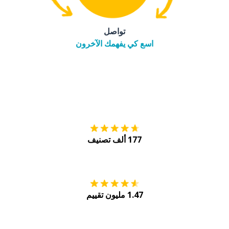
تواصل
اسع كي يفهمك الآخرون
التنزيل على
متجر
177 ألف تصنيف
احصل عليه من
Play
1.47 مليون تقييم