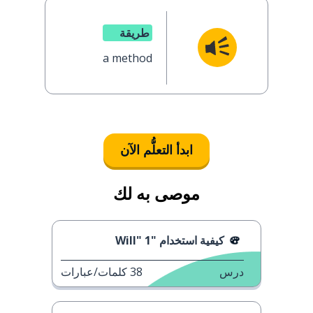
طريقة
a method
ابدأ التعلُّم الآن
موصى به لك
كيفية استخدام "Will" 1
درس
38
كلمات/عبارات