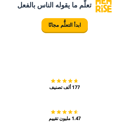
تعلَّم ما يقوله الناس بالفعل
ابدأ التعلُّم مجانًا
التنزيل على
متجر
177 ألف تصنيف
احصل عليه من
Play
1.47 مليون تقييم