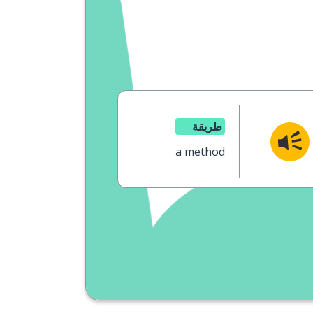
طريقة
a method