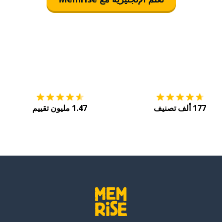
التنزيل على
متجر التطبيقات App Store
احصل
177 ألف تصنيف
1.47 مليون تقييم