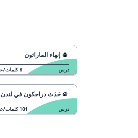
إنهاء الماراثون
درس
8
كلمات/عب
حَدَث دراجكون في لندن 2023
درس
101
كلمات/عب