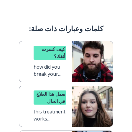
كلمات وعبارات ذات صلة:
كيف كسرت
أنفك؟
how did you
break your
nose?
يعمل هذا العلاج
في الحال
this treatment
works
immediately