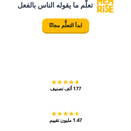
تعلَّم ما يقوله الناس بالفعل
ابدأ التعلُّم مجانًا
التنزيل على
متجر
177 ألف تصنيف
احصل عليه من
Play
1.47 مليون تقييم