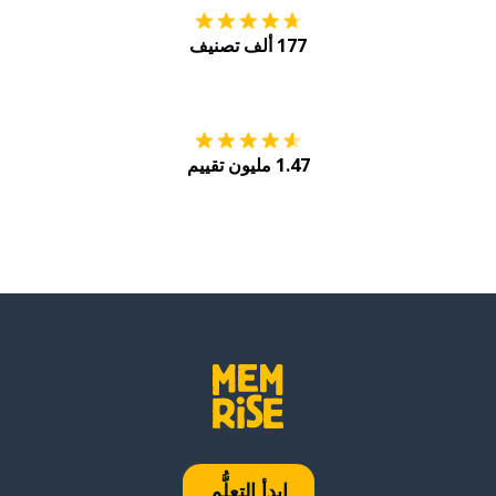
177 ألف تصنيف
احصل عليه من
Play
1.47 مليون تقييم
ابدأ التعلُّم