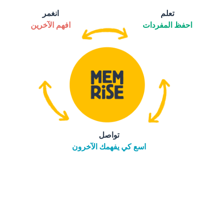
تعلم
انغمر
احفظ المفردات
افهم الآخرين
تواصل
اسع كي يفهمك الآخرون
التنزيل على
متجر