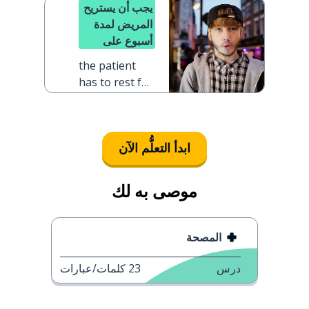
يجب أن يستريح
المريض لمدة
أسبوع على
الأقل
the patient
has to rest for
at least a week
ابدأ التعلُّم الآن
موصى به لك
المصحة
درس
23
كلمات/عبارات