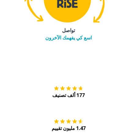
تواصل
اسع كي يفهمك الآخرون
التنزيل على
متجر
177 ألف تصنيف
احصل عليه من
Play
1.47 مليون تقييم