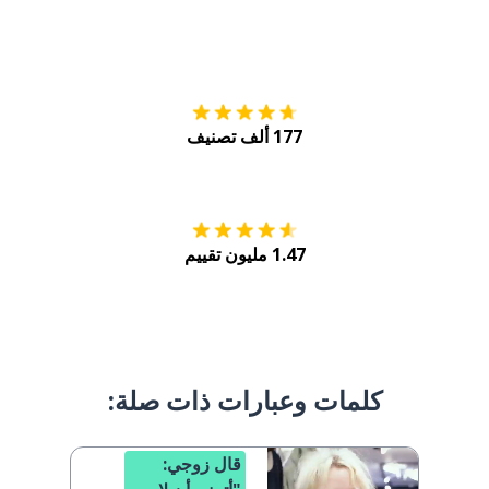
التنزيل على
متجر
177 ألف تصنيف
احصل عليه من
Play
1.47 مليون تقييم
كلمات وعبارات ذات صلة:
قال زوجي: