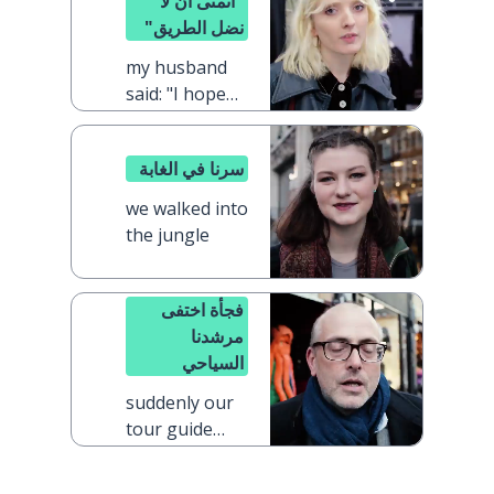
"أتمنى أن لا
نضل الطريق"
my husband
said: "I hope
we don't get
lost"
سرنا في الغابة
we walked into
the jungle
فجأة اختفى
مرشدنا
السياحي
suddenly our
tour guide
was gone