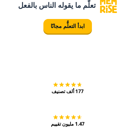
تعلَّم ما يقوله الناس بالفعل
ابدأ التعلُّم مجانًا
التنزيل على
متجر
177 ألف تصنيف
احصل عليه من
Play
1.47 مليون تقييم