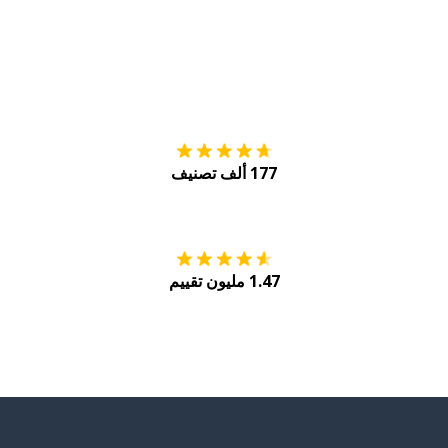
التنزيل على
متجر
177 ألف تصنيف
احصل عليه من
Play
1.47 مليون تقييم