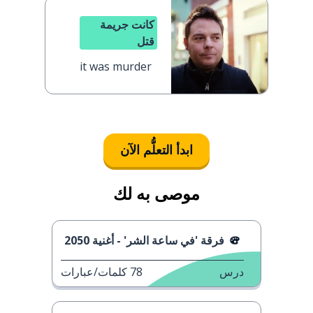
كانت جريمة
قتل
it was murder
ابدأ التعلُّم الآن
موصى به لك
فرقة 'في ساعة الشر' - أغنية 2050
درس
78
كلمات/عبارات