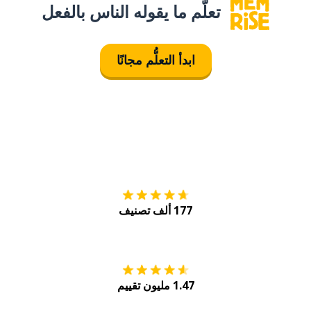
تعلَّم ما يقوله الناس بالفعل
ابدأ التعلُّم مجانًا
التنزيل على
متجر
177 ألف تصنيف
احصل عليه من
Play
1.47 مليون تقييم