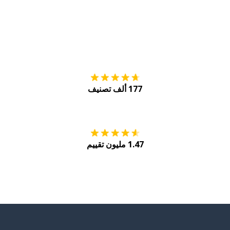
التنزيل على
متجر
177 ألف تصنيف
احصل عليه من
Play
1.47 مليون تقييم