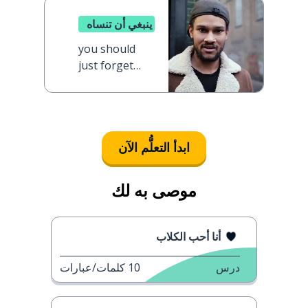
ينبغي أن تنساه
you should
just forget
him
ابدأ التعلُّم الآن
موصى به لك
أنا أحب الكلاب
درس
10
كلمات/عبارات