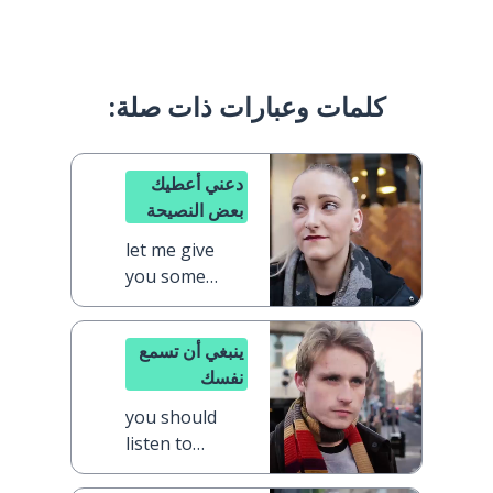
كلمات وعبارات ذات صلة:
دعني أعطيك
بعض النصيحة
let me give
you some
advice
ينبغي أن تسمع
نفسك
you should
listen to
yourself