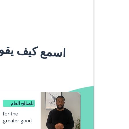
اسمع كيف يقوله
للصالح العام
for the
greater good