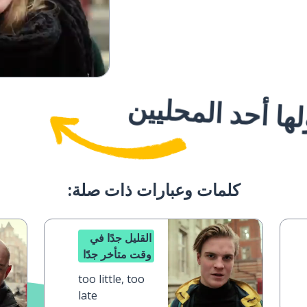
ا أحد المحليين
كلمات وعبارات ذات صلة:
القليل جدًا في
وقت متأخر جدًا
too little, too
late