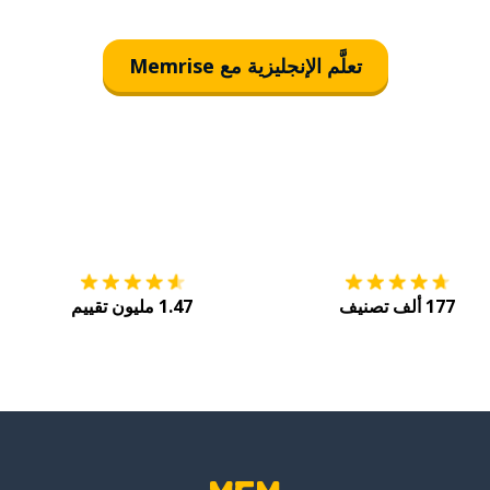
تعلَّم الإنجليزية مع Memrise
التنزيل على
متجر التطبيقات App Store
احصل
177 ألف تصنيف
1.47 مليون تقييم