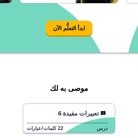
ابدأ التعلُّم الآن
موصى به لك
تعبيرات مفيدة 6
درس
22
كلمات/عبارات