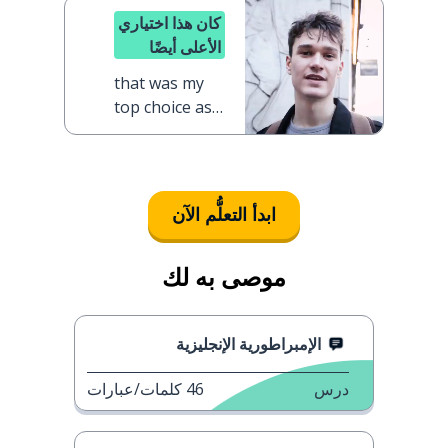
كان هذا اختياري
الأعلى أيضًا
that was my
top choice as
well
ابدأ التعلُّم الآن
موصى به لك
الإمبراطورية الإنجليزية
درس
46
كلمات/عبارات