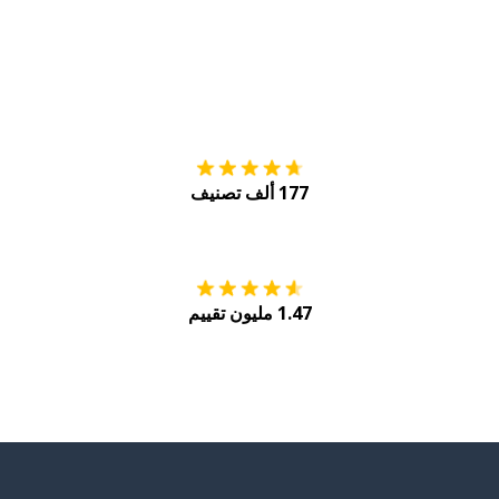
التنزيل على
متجر
177 ألف تصنيف
احصل عليه من
Play
1.47 مليون تقييم