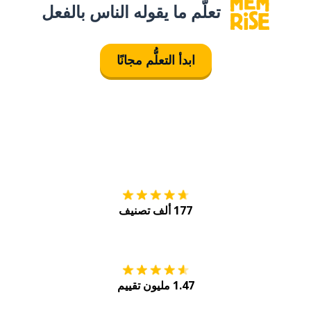
تعلَّم ما يقوله الناس بالفعل
ابدأ التعلُّم مجانًا
التنزيل على
متجر
177 ألف تصنيف
احصل عليه من
Play
1.47 مليون تقييم