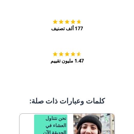
التنزيل على
متجر
177 ألف تصنيف
احصل عليه من
Play
1.47 مليون تقييم
كلمات وعبارات ذات صلة:
نحن نتناول
العشاء في
الحديقة الآن