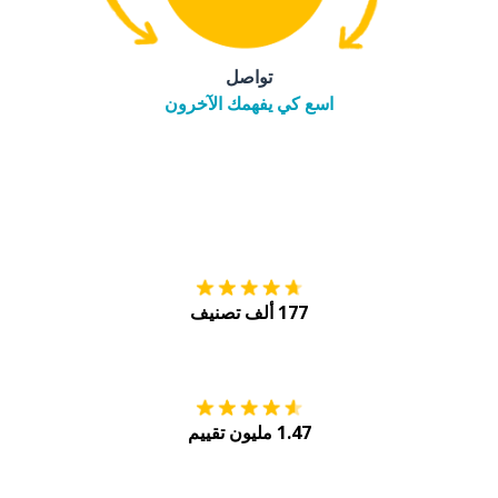
تواصل
اسع كي يفهمك الآخرون
التنزيل على
متجر
177 ألف تصنيف
احصل عليه من
Play
1.47 مليون تقييم